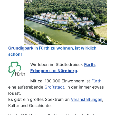
Grundigpark
in Fürth zu wohnen, ist wirklich
schön!
Wir leben
im Städtedreieck
Fürth
,
Erlangen
und
Nürnberg
.
Mit ca. 130.000 Einwohnern ist
Fürth
eine aufstrebende
Großstadt
, in der immer etwas
los ist.
Es gibt ein großes Spektrum an
Veranstaltungen
,
Kultur und Geschichte.