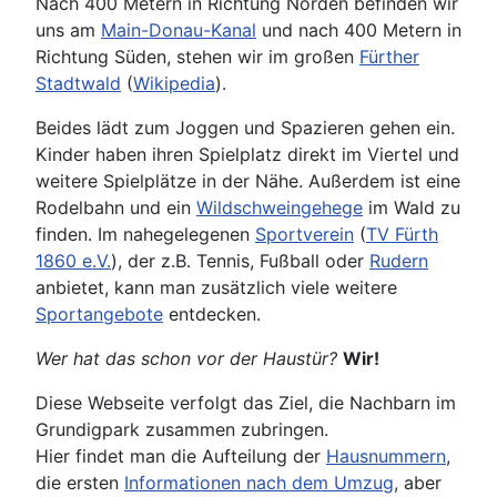
Nach 400 Metern in Richtung Norden befinden wir
uns am
Main-Donau-Kanal
und nach 400 Metern in
Richtung Süden, stehen wir im großen
Fürther
Stadtwald
(
Wikipedia
).
Beides lädt zum Joggen und Spazieren gehen ein.
Kinder haben ihren Spielplatz direkt im Viertel und
weitere Spielplätze in der Nähe. Außerdem ist eine
Rodelbahn und ein
Wildschweingehege
im Wald zu
finden. Im nahegelegenen
Sportverein
(
TV Fürth
1860 e.V.
), der z.B. Tennis, Fußball oder
Rudern
anbietet, kann man zusätzlich viele weitere
Sportangebote
entdecken.
Wer hat das schon vor der Haustür?
Wir!
Diese Webseite verfolgt das Ziel, die Nachbarn im
Grundigpark zusammen zubringen.
Hier findet man die Aufteilung der
Hausnummern
,
die ersten
Informationen nach dem Umzug
, aber