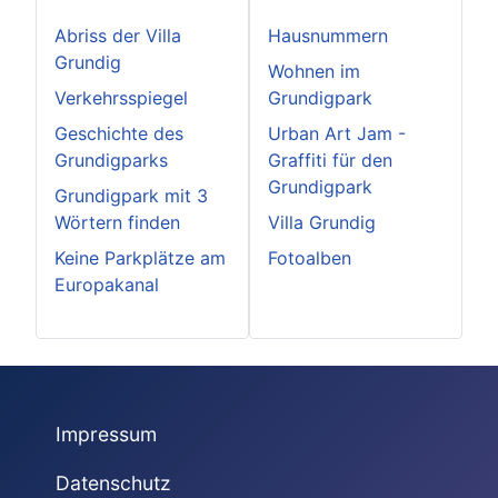
Abriss der Villa
Hausnummern
Grundig
Wohnen im
Verkehrsspiegel
Grundigpark
Geschichte des
Urban Art Jam -
Grundigparks
Graffiti für den
Grundigpark
Grundigpark mit 3
Wörtern finden
Villa Grundig
Keine Parkplätze am
Fotoalben
Europakanal
Impressum
Datenschutz