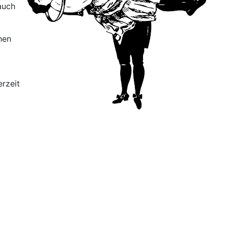
auch
hen
rzeit