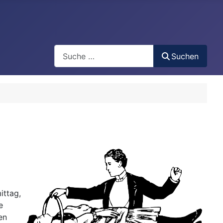
Search
Suchen
ittag,
e
en