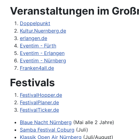
Veranstaltungen im Gro
Doppelpunkt
Kultur.Nuernberg.de
erlangen.de
Eventim - Fürth
Eventim - Erlangen
Eventim - Nürnberg
Franken4all.de
Festivals
FestivalHopper.de
FestivalPlaner.de
FestivalTicker.de
Blaue Nacht Nürnberg
(Mai alle 2 Jahre)
Samba Festival Coburg
(Juli)
Klassik Open Air Nürnberg
(Juli/August)