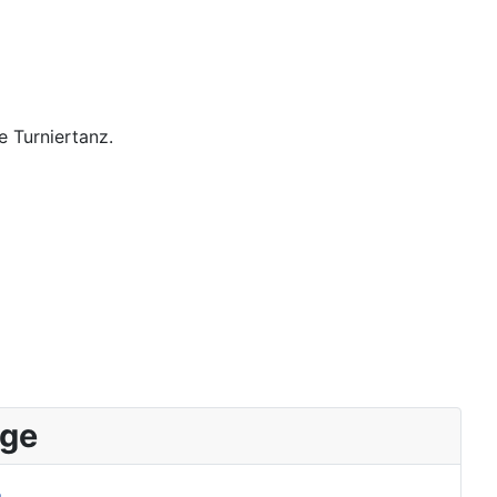
e Turniertanz.
äge