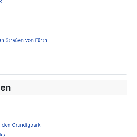
k
en Straßen von Fürth
men
ür den Grundigpark
ks